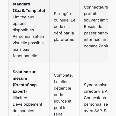
standard
Connecteurs
(SaaS/Template)
Partagée
préfaits,
Limitée aux
ou nulle. Le
souvent limités.
options
code est
Besoin de
disponibles.
géré par la
passer par des
Personnalisation
plateforme.
intermédiaires
visuelle possible,
comme Zapier.
mais pas
fonctionnelle.
Solution sur
Complète.
mesure
Le client
(PrestaShop
Synchronisation
détient le
Expert)
directe via API.
code
Illimitée.
Connexions
source et
Développement
personnalisées
peut le
de modules
avec SAP, Sage,
faire